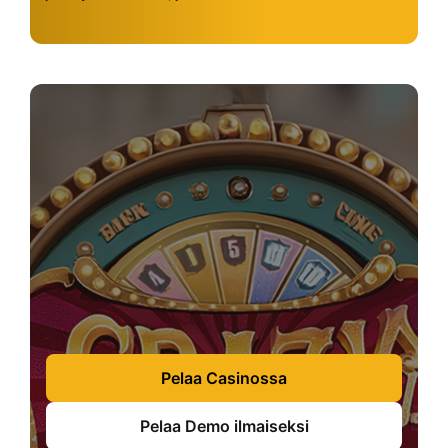
Pelaa Casinossa
Pelaa Demo ilmaiseksi