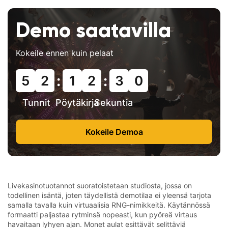
Demo saatavilla
Kokeile ennen kuin pelaat
:
:
5
2
1
2
2
8
Tunnit
Pöytäkirja
Sekuntia
Kokeile Demoa
Livekasinotuotannot suoratoistetaan studiosta, jossa on
todellinen isäntä, joten täydellistä demotilaa ei yleensä tarjota
samalla tavalla kuin virtuaalisia RNG-nimikkeitä. Käytännössä
formaatti paljastaa rytminsä nopeasti, kun pyöreä virtaus
havaitaan lyhyen ajan. Monet aulat esittävät selittäviä