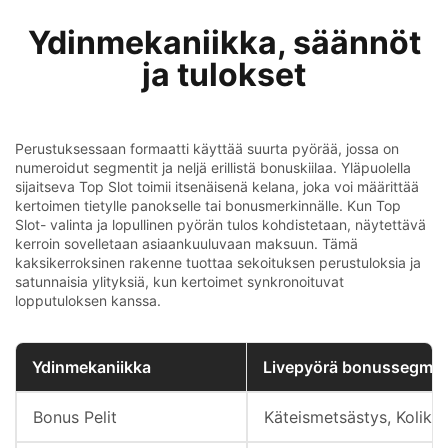
Ydinmekaniikka, säännöt
ja tulokset
Perustuksessaan formaatti käyttää suurta pyörää, jossa on
numeroidut segmentit ja neljä erillistä bonuskiilaa. Yläpuolella
sijaitseva Top Slot toimii itsenäisenä kelana, joka voi määrittää
kertoimen tietylle panokselle tai bonusmerkinnälle. Kun Top
Slot- valinta ja lopullinen pyörän tulos kohdistetaan, näytettävä
kerroin sovelletaan asiaankuuluvaan maksuun. Tämä
kaksikerroksinen rakenne tuottaa sekoituksen perustuloksia ja
satunnaisia ylityksiä, kun kertoimet synkronoituvat
lopputuloksen kanssa.
Ydinmekaniikka
Livepyörä bonussegmente
Bonus Pelit
Käteismetsästys, Kolikko