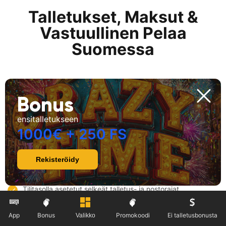
Talletukset, Maksut &
Vastuullinen Pelaa
Suomessa
Live-kasinosisällön maksukokemukset korostavat tyypillisesti
selkeyttä, nopeutta ja turvallisuutta. Vakiokanavia ovat kortit,
Bonus
pankkisiirrot ja alueellisesti suositut e-lompakot, joiden
käsittelyajat vaihtelevat menetelmän ja operaattorin politiikan
ensitalletukseen
mukaan. Rajat, varmennusvaiheet ja selvityssäännöt ilmoitetaan
1000€ + 250 FS
tilitasolla, ja liiketoimien tietueet ovat edelleen nähtävissä
viitteenä. Tarvittaessa kaksivaiheinen todennus ja
lisätarkistukset lisäävät suojaa tilin käyttöoikeuden ja maksun
Rekisteröidy
muutoksille.
Tilitasolla asetetut selkeät talletus- ja nostorajat
läpinäkyvillä aikaleimalla.
Todentamis- ja turvatoimet, jotka on mukautettu
App
Bonus
Promokoodi
Ei talletusbonusta
Valikko
henkilöllisyyttä ja maksuja koskevien sääntelystandardien