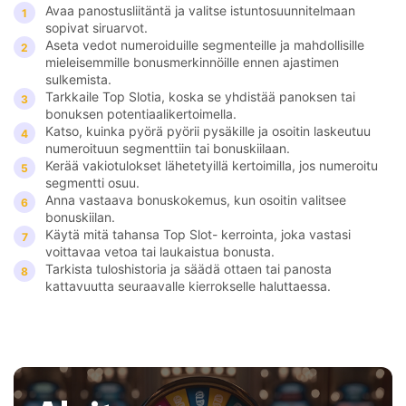
Avaa panostusliitäntä ja valitse istuntosuunnitelmaan
sopivat siruarvot.
Aseta vedot numeroiduille segmenteille ja mahdollisille
mieleisemmille bonusmerkinnöille ennen ajastimen
sulkemista.
Tarkkaile Top Slotia, koska se yhdistää panoksen tai
bonuksen potentiaalikertoimella.
Katso, kuinka pyörä pyörii pysäkille ja osoitin laskeutuu
numeroituun segmenttiin tai bonuskiilaan.
Kerää vakiotulokset lähetetyillä kertoimilla, jos numeroitu
segmentti osuu.
Anna vastaava bonuskokemus, kun osoitin valitsee
bonuskiilan.
Käytä mitä tahansa Top Slot- kerrointa, joka vastasi
voittavaa vetoa tai laukaistua bonusta.
Tarkista tuloshistoria ja säädä ottaen tai panosta
kattavuutta seuraavalle kierrokselle haluttaessa.