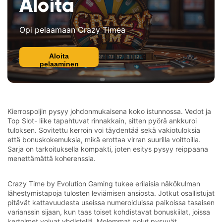
Aloita
Opi pelaamaan Crazy Timea
Aloita
pelaaminen
Kierrospoljin pysyy johdonmukaisena koko istunnossa. Vedot ja
Top Slot- liike tapahtuvat rinnakkain, sitten pyörä ankkuroi
tuloksen. Sovitettu kerroin voi täydentää sekä vakiotuloksia
että bonuskokemuksia, mikä erottaa virran suurilla voittoilla.
Sarja on tarkoituksella kompakti, joten esitys pysyy reippaana
menettämättä koherenssia.
Crazy Time by Evolution Gaming tukee erilaisia näkökulman
lähestymistapoja tulosten leviämisen ansiosta. Jotkut osallistujat
pitävät kattavuudesta useissa numeroiduissa paikoissa tasaisen
varianssin sijaan, kun taas toiset kohdistavat bonuskiilat, joissa
kertoimet voivat yhdistellä. Molemmat polut pysyvät