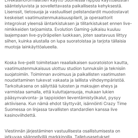
sääntelyluvista ja sovellettavasta paikallisesta kehyksestä.
Lisenssit, tietosuoja ja vastuulliset pelistandardit muodostavat
keskeiset vaatimustenmukaisuuspilarit, ja operaattorit
integroivat yleensä iäntarkistuksen ja tilitarkistukset ennen live-
nimikkeiden tarjoamista. Evolution Gaming-julkaisu kuuluu
laajempaan live-pyöräpelien luokkaan, joten saatavuus liittyy
siihen, kuinka alustalla on lupa suoratoistaa ja tarjota tällaisia
muotoja lainkäyttöalueella.
Koska live-pelit toimitetaan reaaliaikaisen suoratoiston kautta,
vaatimustenmukaisuus ulottuu studion tunnuksiin ja teknisiin
suojatoimiin. Toiminnan avoimuus ja paikallisten vaatimusten
noudattaminen tukevat vakaata ja laillista viihdeympäristöä.
Tarkoituksena on säilyttää tulosten ja maksujen eheys ja
varmistaa samalla, että kuluttajansuoja, mukaan lukien
pääsynvalvonta- ja tappioiden lieventämistyökalut, pysyy
aktiivisena. Kun nämä ehdot täyttyvät, isännöinti Crazy Time
Suomessa on linjassa tavallisten standardien kanssa live
kasinoviihdettä.
Viestinnän järjestäminen vastuullisesta osallistumisesta on
jatkuvaa säännellyillä markkinoilla. Talletusasetukset,