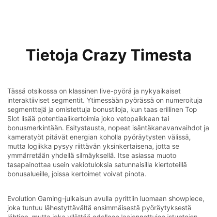
Suomessa
Talletukset, Maksut & Vastuullinen Pelaa Suomessa
Mobiiliversio hullusta ajasta
Tietoja Crazy Timesta
Tässä otsikossa on klassinen live-pyörä ja nykyaikaiset
interaktiiviset segmentit. Ytimessään pyörässä on numeroituja
segmenttejä ja omistettuja bonustiloja, kun taas erillinen Top
Slot lisää potentiaalikertoimia joko vetopaikkaan tai
bonusmerkintään. Esitystausta, nopeat isäntäkanavanvaihdot ja
kameratyöt pitävät energian koholla pyöräytysten välissä,
mutta logiikka pysyy riittävän yksinkertaisena, jotta se
ymmärretään yhdellä silmäyksellä. Itse asiassa muoto
tasapainottaa usein vakiotuloksia satunnaisilla kiertoteillä
bonusalueille, joissa kertoimet voivat pinota.
Evolution Gaming-julkaisun avulla pyrittiin luomaan showpiece,
joka tuntuu lähestyttävältä ensimmäisestä pyöräytyksestä
lähtien, mutta joka yllättää edelleen laajennettujen istuntojen