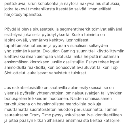
peittokuvia, sirun kohokohtia ja näytöllä näkyviä muistutuksia,
jotka tekevät mekaniikasta itsestään selvää ilman erillistä
harjoitusympäristöä.
Pöydällä oleva siruasettelu ja segmenttimerkit toimivat elävänä
esittelynä jokaisella pyöräytyksellä. Koska toiminta on
läpinäkyvää, ymmärrys kehittyy luonnollisesti
tapahtumakehotteiden ja pyörän visuaalisen selkeyden
yhdistelmän kautta. Evolution Gaming suunnitteli käyttöliittymän
luettavaksi ilman aiempaa valotusta, mikä helpotti muutaman
ensimmäisen kierroksen uusille osallistujille. Esitys tekee loput
animoiduilla reaktioilla, kun bonusovet avautuvat tai kun Top
Slot-ottelut laukaisevat vahvistetut tulokset.
Jos esikatselusisältö on saatavilla aulan esityksessä, se on
yleensä pyöreän yhteenvetojen, ominaisuusvalojen tai lyhyiden
bonuspelien leikkeiden muotoinen. Näiden omaisuuserien
tarkoituksena on havainnollistaa mahdollisia polkuja
muuttamatta suoratoistetun muodon perusluonnetta. Tämän
seurauksena Crazy Time pysyy uskollisena live-identiteetilleen
ja pitää pääsyn kitkan alhaisena ensimmäistä kertaa katsojille.